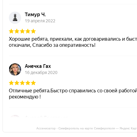
Ассенизатор - Симферополь на карте Симферополя — Яндекс Кар