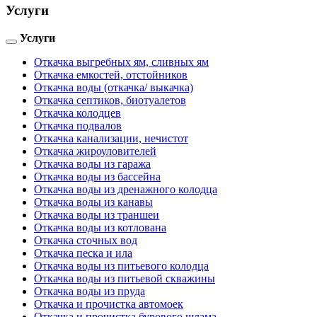
Услуги
Услуги
Toggle
navigation
Откачка выгребных ям, сливных ям
Откачка емкостей, отстойников
Откачка воды (откачка/ выкачка)
Откачка септиков, биотуалетов
Откачка колодцев
Откачка подвалов
Откачка канализации, нечистот
Откачка жироуловителей
Откачка воды из гаража
Откачка воды из бассейна
Откачка воды из дренажного колодца
Откачка воды из канавы
Откачка воды из траншеи
Откачка воды из котлована
Откачка сточных вод
Откачка песка и ила
Откачка воды из питьевого колодца
Откачка воды из питьевой скважины
Откачка воды из пруда
Откачка и прочистка автомоек
Откачка и прочистка бурового шлама